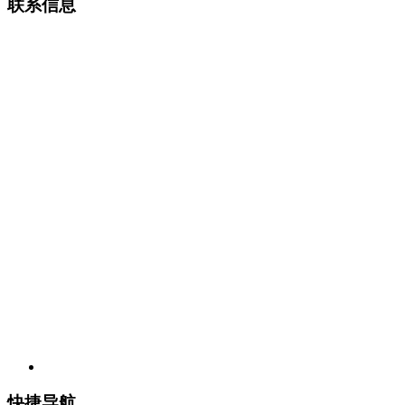
联系信息
上海源泰艺术品服务有限公司
工作时间：周一至周六
9:00
—
18:00
（国家法定节假日除外）
客服热线：
400-821-0715
网址：
www.ytgrading.com
邮箱：
service@ytgrading.com
地址：上海市浦东新区盛荣路
88
弄盛大天地源创谷
7
号楼
6
层
源泰评级上海卢工服务部
工作时间：周一至周六 9:00—16:00 （国家法定节假日除外）
曹依婷
18516700451
地址：上海市黄浦区局门路600号卢工市场新大楼二楼B109包房
快捷导航